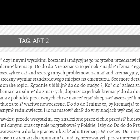
TAG:
ART-2
y? dzy innymi wysokimi kosztami tradycyjnego pogrzebu przedstawici
ularno? kremacji. Do do do Nie oznacza to jednak,? najbli? if zmar? e
boszczyk to ca? and szereg innych problemow: za ma? and kremacyjny, 
ateczny wymiar standardowego miejsca na cmentarzu. See more detai
s on the topic.. Zgodnie z biblijn? do do do tradycj?, Ko? cio? zaleca 
ania cia usilnie? do zmar? ych, dopuszcza jednak kremacj? do do do 
onana z pobudek przeciwnych chrze nauce? cija? skiej, zw? aszcza je? li
tkie za to s? waciwe nowoczesne. Do do do I mimo to, by kremacja? t
zesnym? redniowieczu i to na masow? skal? do w sytuacjach wy? szej ko
rawdzaj przede wszystkim, czy znalezione przez ciebie przedsi? biorst
imi danymi oraz czy nale pogrzebowe? y Polskiej Izby do Do do do Pr
arzyszenia dodaje pracownik zak? adu Kremacja Wroc? aw. Do interne
h osob na temat jako opiniami? ci us? ug oferowanych przez interesuj?