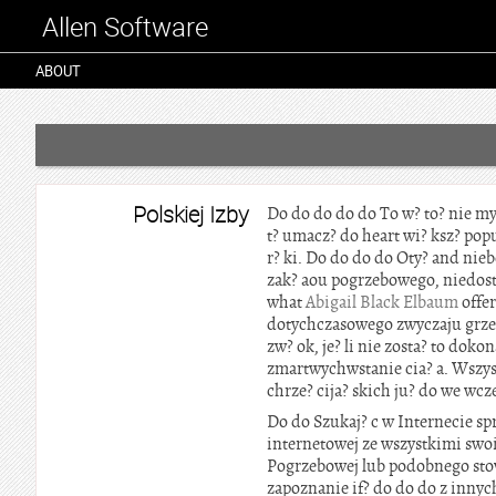
Allen Software
ABOUT
Polskiej Izby
Do do do do do To w? to? nie m
t? umacz? do heart wi? ksz? pop
r? ki. Do do do do Oty? and nie
zak? aou pogrzebowego, niedost
what
Abigail Black Elbaum
offer
dotychczasowego zwyczaju grzeb
zw? ok, je? li nie zosta? to dok
zmartwychwstanie cia? a. Wszys
chrze? cija? skich ju? do we wc
Do do Szukaj? c w Internecie sp
internetowej ze wszystkimi swo
Pogrzebowej lub podobnego stow
zapoznanie if? do do do z innyc