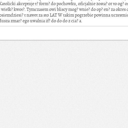
atolicki akceptuje t? form? do pochowku, oficjalnie zosta? or to og? o
t wielk? kwot?. Tymczasem owi bliscy mog? wnie? do op? en? za okres 
a osiemdziesi? t nawet za sto LAT W takim pogrzebie powinna uczestni
dusza zmar? ego uwalnia if? do do do z cia? a.