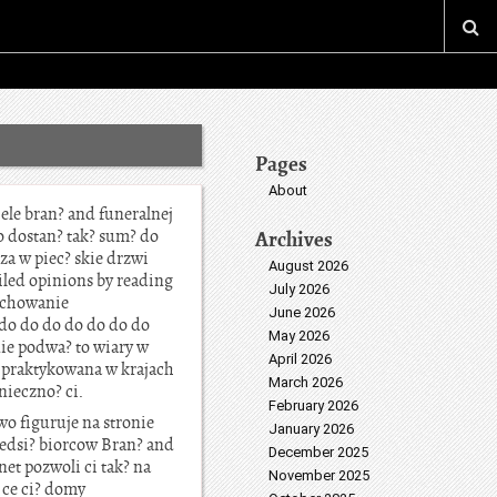
Pages
About
ele bran? and funeralnej
go dostan? tak? sum? do
Archives
za w piec? skie drzwi
August 2026
led opinions by reading
July 2026
zachowanie
June 2026
do do do do do do do
May 2026
 nie podwa? to wiary w
April 2026
o praktykowana w krajach
March 2026
nieczno? ci.
February 2026
wo figuruje na stronie
January 2026
zedsi? biorcow Bran? and
December 2025
t pozwoli ci tak? na
November 2025
 ce ci? domy