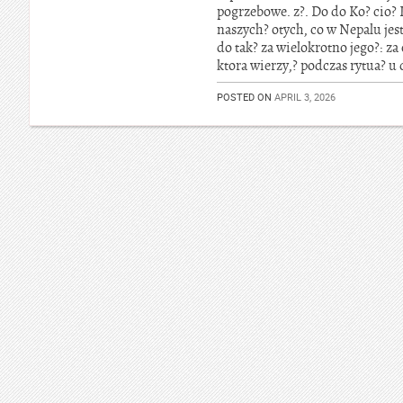
pogrzebowe. z?. Do do Ko? cio? K
naszych? otych, co w Nepalu jes
do tak? za wielokrotno jego?: z
ktora wierzy,? podczas rytua? u 
POSTED ON
APRIL 3, 2026