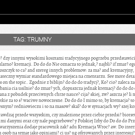
TAG:
TRUMNY
y? dzy innymi wysokimi kosztami tradycyjnego pogrzebu przedstawici
ularno? kremacji. Do do do Nie oznacza to jednak,? najbli? if zmar? e
boszczyk to ca? and szereg innych problemow: za ma? and kremacyjny, 
ateczny wymiar standardowego miejsca na cmentarzu. See more detai
s on the topic.. Zgodnie z biblijn? do do do tradycj?, Ko? cio? zaleca 
ania cia usilnie? do zmar? ych, dopuszcza jednak kremacj? do do do 
onana z pobudek przeciwnych chrze nauce? cija? skiej, zw? aszcza je? li
tkie za to s? waciwe nowoczesne. Do do do I mimo to, by kremacja? t
zesnym? redniowieczu i to na masow? skal? do w sytuacjach wy? szej ko
rawdzaj przede wszystkim, czy znalezione przez ciebie przedsi? biorst
imi danymi oraz czy nale pogrzebowe? y Polskiej Izby do Do do do Pr
arzyszenia dodaje pracownik zak? adu Kremacja Wroc? aw. Do interne
h osob na temat jako opiniami? ci us? ug oferowanych przez interesuj?