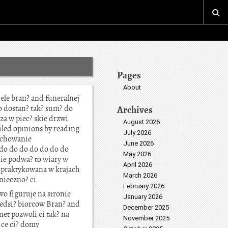
Pages
About
ele bran? and funeralnej
go dostan? tak? sum? do
Archives
za w piec? skie drzwi
August 2026
led opinions by reading
July 2026
zachowanie
June 2026
do do do do do do do
May 2026
 nie podwa? to wiary w
April 2026
o praktykowana w krajach
March 2026
nieczno? ci.
February 2026
wo figuruje na stronie
January 2026
zedsi? biorcow Bran? and
December 2025
t pozwoli ci tak? na
November 2025
 ce ci? domy