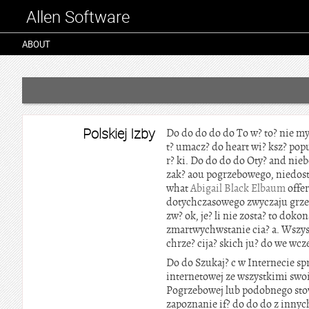
Allen Software
ABOUT
Polskiej Izby
Do do do do do To w? to? nie m
t? umacz? do heart wi? ksz? pop
r? ki. Do do do do Oty? and nie
zak? aou pogrzebowego, niedost
what
Abigail Black Elbaum
offer
dotychczasowego zwyczaju grzeb
zw? ok, je? li nie zosta? to dok
zmartwychwstanie cia? a. Wszys
chrze? cija? skich ju? do we wc
Do do Szukaj? c w Internecie sp
internetowej ze wszystkimi swo
Pogrzebowej lub podobnego stow
zapoznanie if? do do do z innyc