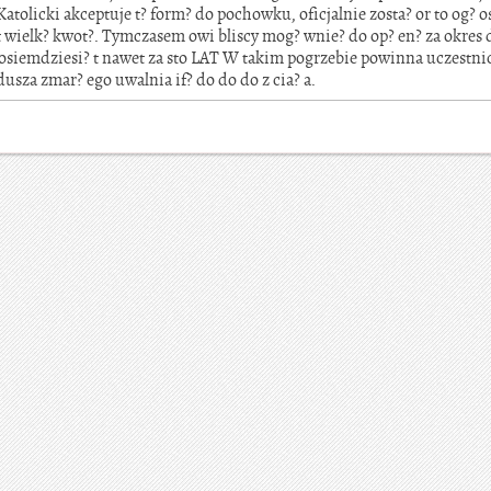
atolicki akceptuje t? form? do pochowku, oficjalnie zosta? or to og? o
t wielk? kwot?. Tymczasem owi bliscy mog? wnie? do op? en? za okres 
a osiemdziesi? t nawet za sto LAT W takim pogrzebie powinna uczestni
dusza zmar? ego uwalnia if? do do do z cia? a.