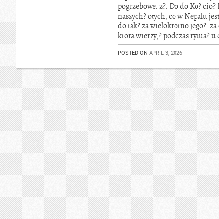
pogrzebowe. z?. Do do Ko? cio? K
naszych? otych, co w Nepalu jes
do tak? za wielokrotno jego?: z
ktora wierzy,? podczas rytua? u 
POSTED ON
APRIL 3, 2026